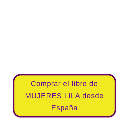
ignoras a la mitad de la
población.
P.D. 3:
Cuidado a quién se lo
prestas. La queja más común
es: «Se lo dejé a una amiga y
nunca más lo vi».
Comprar el libro de
MUJERES LILA desde
España