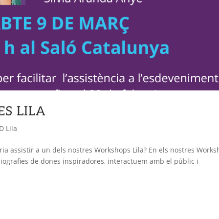
S LILA
 Lila
ia assistir a un dels nostres Workshops Lila? En els nostres Work
iografies de dones inspiradores, interactuem amb el públic i