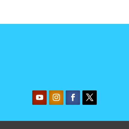
TACTA CON NOSO
mujereslilainfo@gmail.com