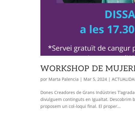
WORKSHOP DE MUJERE
por
Marta Palencia
|
Mar 5, 2024
|
ACTUALIDAD
Dones Creadores de Grans Indústries T’agradar
divulguem continguts en Igualtat. Descobrim b
proposem un col-loqui final. El proper...