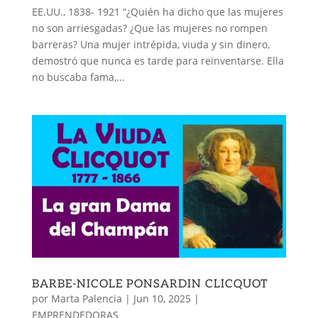
EE.UU., 1838- 1921 “¿Quién ha dicho que las mujeres
no son arriesgadas? ¿Que las mujeres no rompen
barreras? Una mujer intrépida, viuda y sin dinero,
demostró que nunca es tarde para reinventarse. Ella
no buscaba fama,...
BARBE-NICOLE PONSARDIN CLICQUOT
por
Marta Palencia
|
Jun 10, 2025
|
EMPRENDEDORAS