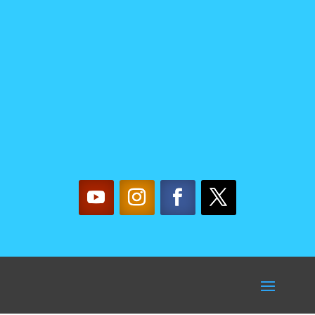
NOSOTRAS
mujereslilainfo@gmail.co
m