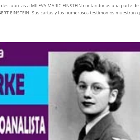
 descubrirás a MILEVA MARIC EINSTEIN contándonos una parte de
ALBERT EINSTEIN. Sus cartas y los numerosos testimonios muestran 