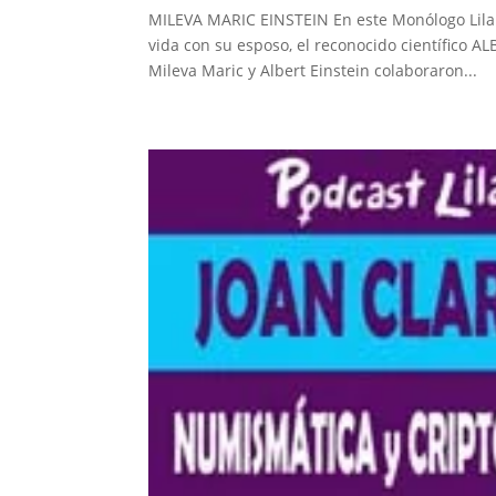
MILEVA MARIC EINSTEIN En este Monólogo Lila
vida con su esposo, el reconocido científico 
Mileva Maric y Albert Einstein colaboraron...