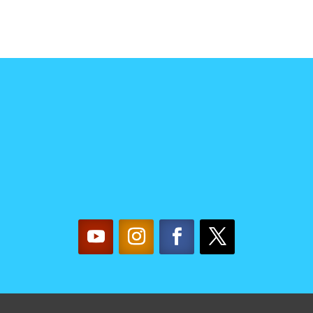
TACTA CON NOSO
mujereslilainfo@gmail.com