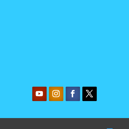
CON
NOSOTRAS
mujereslilainfo@gmail.co
m