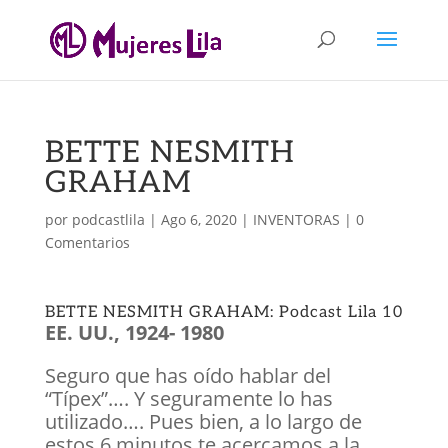
BETTE NESMITH
GRAHAM
por
podcastlila
|
Ago 6, 2020
|
INVENTORAS
|
0
Comentarios
BETTE NESMITH GRAHAM: Podcast Lila 10
EE. UU., 1924- 1980
Seguro que has oído hablar del
“Típex”…. Y seguramente lo has
utilizado…. Pues bien, a lo largo de
estos 6 minutos te acercamos a la