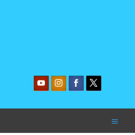
NOSOTRAS
mujereslilainfo@gmail.co
m