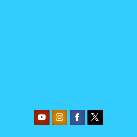
CONTACTA
CON
NOSOTRAS
mujereslilainfo@gmail.co
m