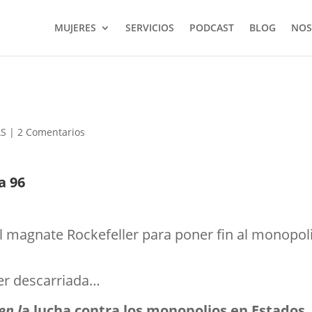
MUJERES
SERVICIOS
PODCAST
BLOG
NOS
AS
|
2 Comentarios
a 96
l magnate Rockefeller para poner fin al monopol
jer descarriada…
en l
a lucha contra los monopolios en Estados