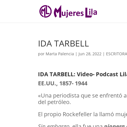
IDA TARBELL
por
Marta Palencia
|
Jun 28, 2022
|
ESCRITOR
IDA TARBELL: Video- Podcast Lil
EE.UU., 1857- 1944
«Una periodista que se enfrentó a
del petróleo.
El propio Rockefeller la llamó mu
Sin embargo,
ella fue una
pionera 