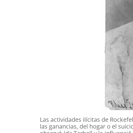
Las actividades ilícitas de Rockef
las ganancias, del hogar o el suic