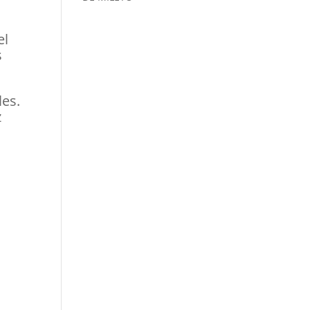
el
s
les.
z