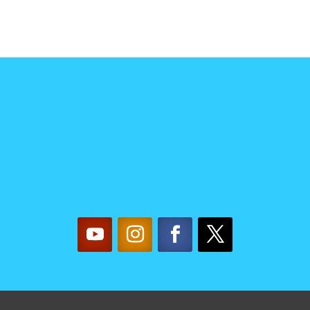
TACTA CON NOSO
mujereslilainfo@gmail.com