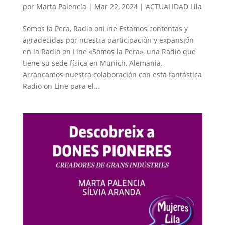
por
Marta Palencia
|
Mar 22, 2024
|
ACTUALIDAD Lila
Somos la Pera, Radio onLine Estamos contentas y
agradecidas por nuestra participación y expansión
en la Radio on Line «Somos la Pera», una Radio que
tiene su sede física en Munich, Alemania.
Arrancamos nuestra colaboración con esta fantástica
Radio on Line para el...