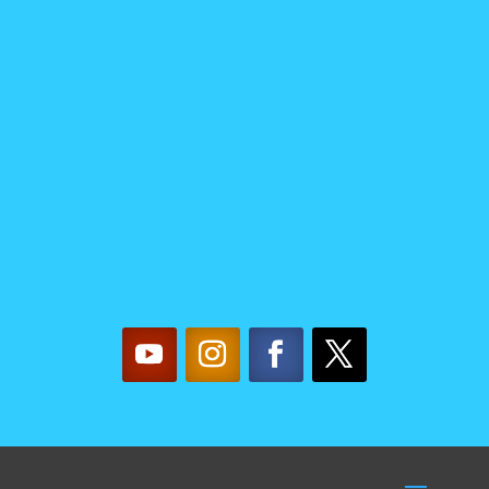
CON
NOSOTRAS
mujereslilainfo@gmail.co
m